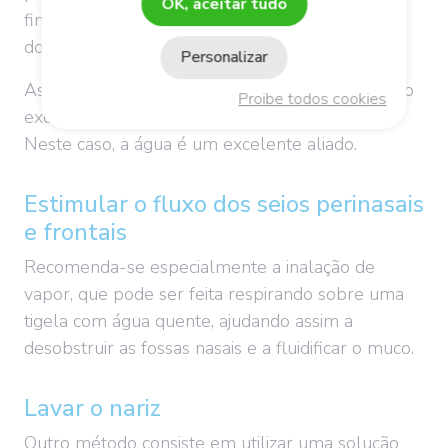
OK, aceitar tudo
fim de evitar uma maior agressão das mucosas
dos seios perinasais.
Personalizar
Assoar-se pode revelar-se impossível, devido ao
Proibe todos cookies
excesso de muco e à tumefação das mucosas.
Neste caso, a água é um excelente aliado.
Estimular o fluxo dos seios perinasais
e frontais
Recomenda-se especialmente a inalação de
vapor, que pode ser feita respirando sobre uma
tigela com água quente, ajudando assim a
desobstruir as fossas nasais e a fluidificar o muco.
Lavar o nariz
Outro método consiste em utilizar uma solução