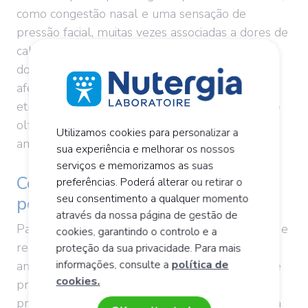
como congestão nasal e uma sensação de
pressão facial, muitas vezes associadas a dores de
cabeça mais intensas ao final da tarde, além de
dores de garganta. O olfato pode também ser
afetado, quando o aumento da pressão no seio
etmoidal, por detrás do nariz, comprime o nervo
olfativo. A secreção nasal ocorre através de
Utilizamos cookies para personalizar a
ambas as narinas ou apenas por uma delas.
sua experiência e melhorar os nossos
serviços e memorizamos as suas
Como desobstruir os seios
preferências. Poderá alterar ou retirar o
seu consentimento a qualquer momento
perinasais?
através da nossa página de gestão de
Para desobstruir as vias respiratórias superiores e
cookies, garantindo o controlo e a
recuperar uma respiração normal, impõem-se,
proteção da sua privacidade. Para mais
informações, consulte a
política de
antes de mais, soluções mecânicas. É importante
cookies.
proteger-se da poluição do ar, como a que é
provocada pelo fumo do tabaco, por exemplo, a