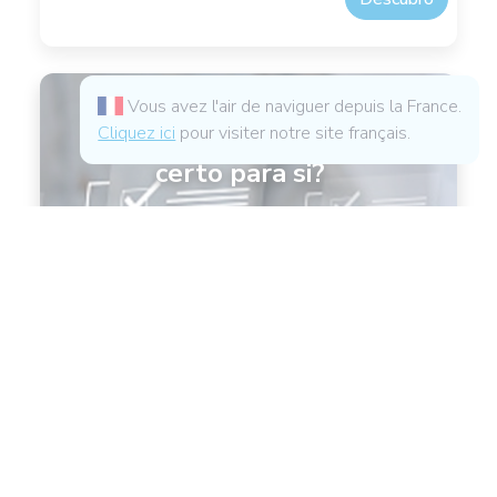
Vous avez l'air de naviguer depuis la France.
Cliquez ici
pour visiter notre site français.
Qual é o produto
certo para si?
20 perguntas para produtos
e conselhos personalizados
Faça o teste