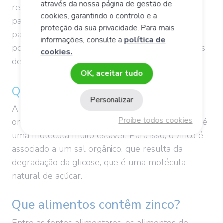
através da nossa página de gestão de
restabelecem (cicatrizam). O efeito do zinco é
cookies, garantindo o controlo e a
particularmente importante na pele: contribui
proteção da sua privacidade. Para mais
para a manutenção de uma
pele saudável
,
informações, consulte a
política de
podendo assim ser benéfico para certas doenças
cookies.
dermatológicas, como a acne.
OK, aceitar tudo
Que zinco escolher?
Personalizar
A forma mais facilmente assimilável pelo
Proibe todos cookies
organismo é o gluconato de zinco.
O gluconato
é
uma molécula muito estável. Para isso, o zinco é
associado a um sal orgânico, que resulta da
degradação da glicose, que é uma molécula
natural de açúcar.
Que alimentos contêm zinco?
Entre as fontes alimentares, os alimentos de