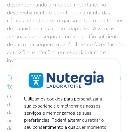
d
esempenhando um papel importante no
desenvolvimento e bom funcionamento das
células de defesa do organismo, tanto em termos
de imunidade inata como adaptativa. Assim, as
pessoas que asseguram uma ingestão suficiente
de zinco conseguem mais facilmente fazer face às
agressões e infeções, em especial durante o
inverno.
De que modo é que o zinco atua nos
tecidos?
O zinco desempenha um papel nos processos de
Utilizamos cookies para personalizar a
divisão
celular
, na síntese do ADN e na síntese
sua experiência e melhorar os nossos
das proteínas. É graças à divisão celular que os
serviços e memorizamos as suas
nossos tecidos (a pele, as mucosas, etc.) se
preferências. Poderá alterar ou retirar o
seu consentimento a qualquer momento
desenvolvem, se renovam, mas também se