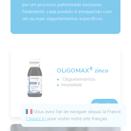
por um processo patenteado exclusivo.
Finalmente, cada produto é enriquecido com
um ou mais oligoelementos específicos.
®
OLiGOMAX
zinco
Oligoelementos
Imunidade
Descubro
Vous avez l'air de naviguer depuis la France.
Cliquez ici
pour visiter notre site français.