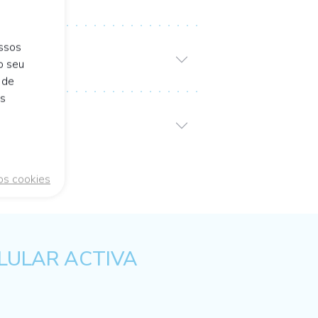
ossos
o seu
 de
is
os cookies
LULAR ACTIVA