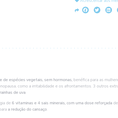
Acrescentar aos meu
e de espécies vegetais, sem hormonas,
benéfica para as mulher
enopausa, como a irritabilidade e os afrontamentos. 3 outros ext
rainhas de uva
.
rgia de
6 vitaminas e 4 sais minerais, com uma dose reforçada
de
para
a redução do cansaço
.