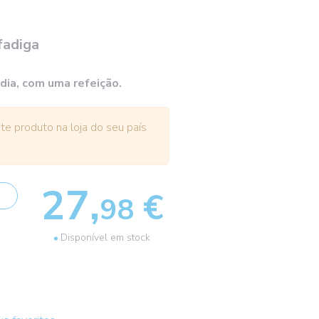
 fadiga
 dia, com uma refeição.
e produto na loja do seu país
27,
€
98
Disponível em stock