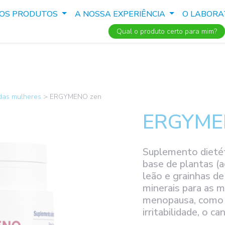
SOS PRODUTOS
A NOSSA EXPERIÊNCIA
O LABORA
Qual o produto certo para mim?
das mulheres
>
ERGYMENO zen
ERGYME
Suplemento dietét
base de plantas (a
leão e grainhas de 
minerais para as 
menopausa, como 
irritabilidade, o ca