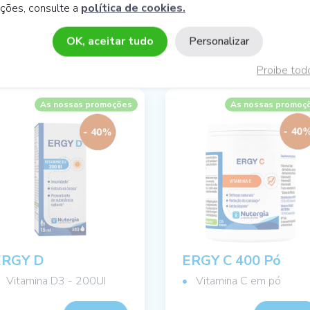
ações, consulte a
política de cookies.
ONSELHOS SOBRE NUTRIÇÃO CE
OK, aceitar tudo
Personalizar
Proibe tod
As nossas promoções
As nossas promoç
ERGY D
ERGY C 400 Pó
Vitamina D3 - 200UI
Vitamina C em pó