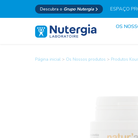
ESPAÇO PR
Descubra o
Grupo Nutergia
OS NOS
Página inicial
>
Os Nossos produtos
>
Produtos Kou