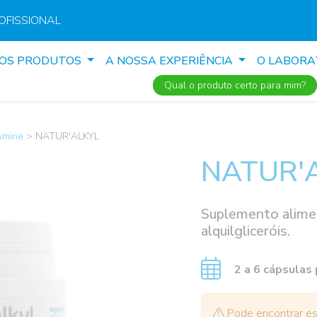
OFISSIONAL
SOS PRODUTOS
A NOSSA EXPERIÊNCIA
O LABORA
Qual o produto certo para mim?
smine
>
NATUR'ALKYL
NATUR'
Suplemento alimen
alquilgliceróis.
2 a 6 cápsulas 
Pode encontrar est