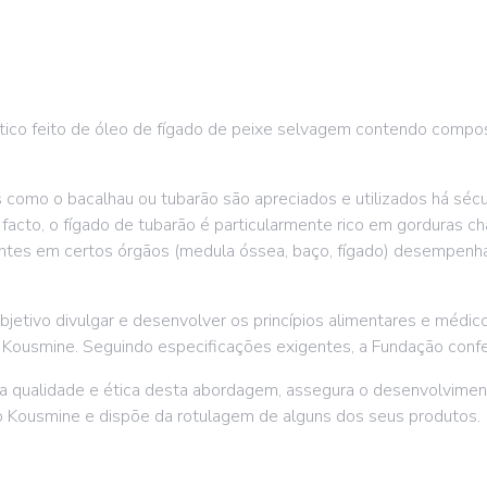
co feito de óleo de fígado de peixe selvagem contendo compo
s como o bacalhau ou tubarão são apreciados e utilizados há séc
e facto, o fígado de tubarão é particularmente rico em gorduras c
sentes em certos órgãos (medula óssea, baço, fígado) desempenha
etivo divulgar e desenvolver os princípios alimentares e médic
e Kousmine. Seguindo especificações exigentes, a Fundação conf
a qualidade e ética desta abordagem, assegura o desenvolvimen
 Kousmine e dispõe da rotulagem de alguns dos seus produtos.