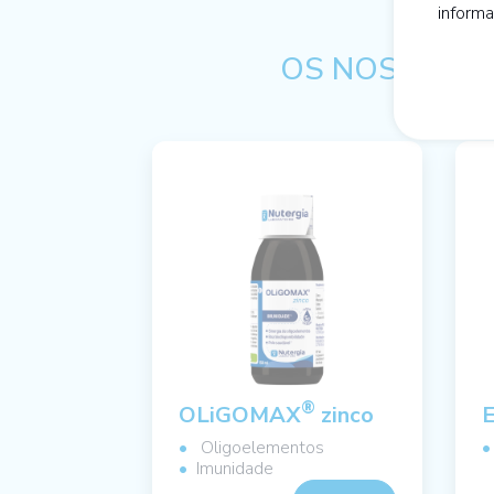
inform
OS NOSSOS C
®
OLiGOMAX
zinco
Oligoelementos
Imunidade