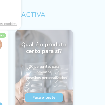
LULAR ACTIVA
os cookies
ões
Qual é o produto
certo para si?
20 perguntas para
produtos
e conselhos personalizados
Faça o teste