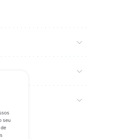
ossos
o seu
 de
is