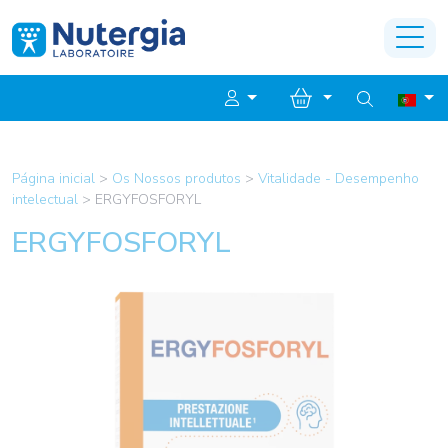
Página inicial
>
Os Nossos produtos
>
Vitalidade - Desempenho
intelectual
>
ERGYFOSFORYL
ERGYFOSFORYL