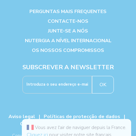
PERGUNTAS MAIS FREQUENTES
CONTACTE-NOS
JUNTE-SE A NÓS
NUTERGIA A NÍVEL INTERNACIONAL
OS NOSSOS COMPROMISSOS
SUBSCREVER A NEWSLETTER
OK
Aviso legal
|
Políticas de protecção de dados
|
Cookies
|
TCG
|
Livro de reclamações
Vous avez l'air de naviguer depuis la France.
Cliquez ici
pour visiter notre site français.
Copyright NUTERGIA 2026, todos os direitos reservados. -