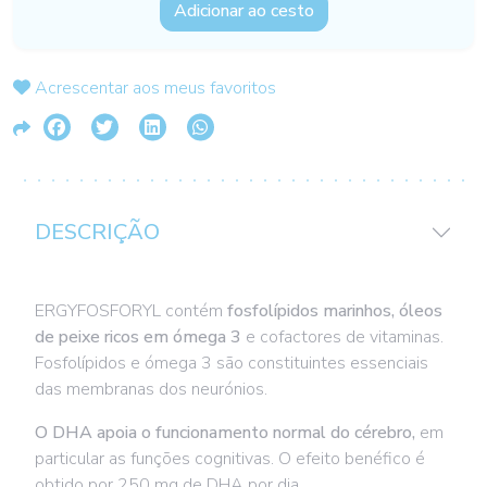
Adicionar ao cesto
Acrescentar aos meus favoritos
DESCRIÇÃO
ERGYFOSFORYL contém
fosfolípidos marinhos, óleos
de peixe ricos em ómega 3
e cofactores de vitaminas.
Fosfolípidos e ómega 3 são constituintes essenciais
das membranas dos neurónios.
O DHA apoia o funcionamento normal do cérebro,
em
particular as funções cognitivas. O efeito benéfico é
obtido por 250 mg de DHA por dia.