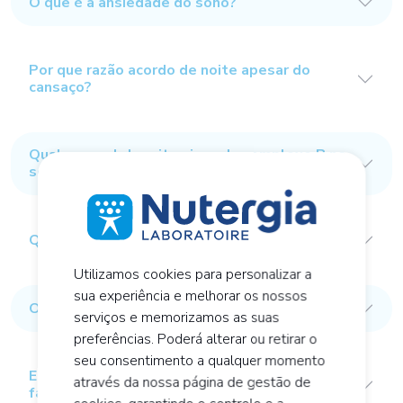
O que é a ansiedade do sono?
Por que razão acordo de noite apesar do
cansaço?
Qual o papel das vitaminas do complexo B no
sono?
Qual o papel do magnésio no sono?
Utilizamos cookies para personalizar a
sua experiência e melhorar os nossos
O que é o GABA?
serviços e memorizamos as suas
preferências. Poderá alterar ou retirar o
seu consentimento a qualquer momento
Estou stressado/a e não consigo dormir! O que
através da nossa página de gestão de
fazer?