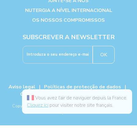
JUNTE-SE A NÓS
NUTERGIA A NÍVEL INTERNACIONAL
OS NOSSOS COMPROMISSOS
SUBSCREVER A NEWSLETTER
OK
Aviso legal
|
Políticas de protecção de dados
|
Cookies
|
TCG
|
Livro de reclamações
Vous avez l'air de naviguer depuis la France.
Cliquez ici
pour visiter notre site français.
Copyright NUTERGIA 2026, todos os direitos reservados. -
Mapa do site