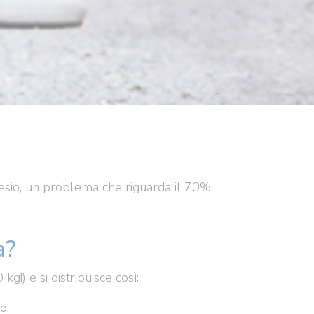
nesio, un problema che riguarda il 70%
a?
g!) e si distribuisce così:
o;