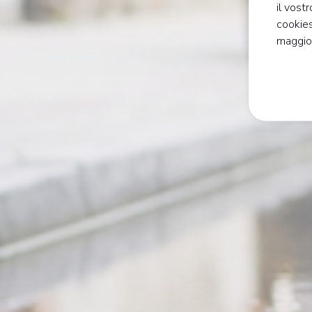
il vost
cookies
maggior