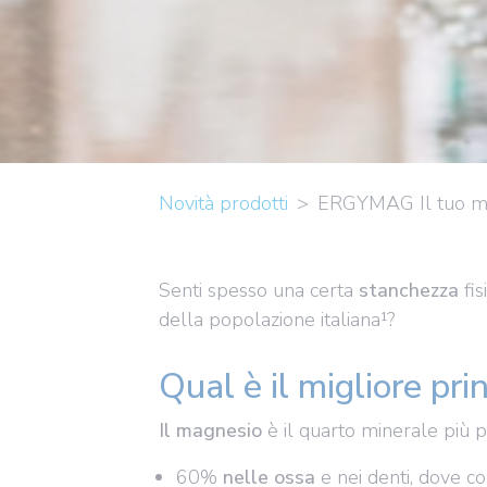
Novità prodotti
ERGYMAG Il tuo ma
Senti spesso una certa
stanchezza
fis
della popolazione italiana¹?
Qual è il migliore pri
Il magnesio
è il quarto minerale più pr
60%
nelle ossa
e nei denti, dove co