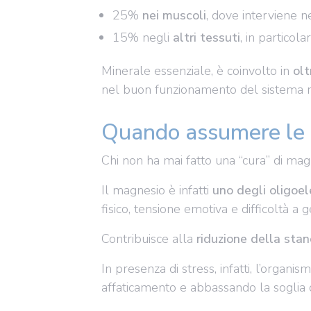
25%
nei muscoli
, dove interviene n
15% negli
altri tessuti
, in particol
Minerale essenziale, è coinvolto in
olt
nel buon funzionamento del sistema n
Quando assumere l
Chi non ha mai fatto una “cura” di mag
Il magnesio è infatti
uno degli oligoe
fisico, tensione emotiva e difficoltà a g
Contribuisce alla
riduzione della sta
In presenza di stress, infatti, l’organi
affaticamento e abbassando la soglia d