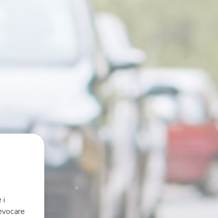
 i
revocare