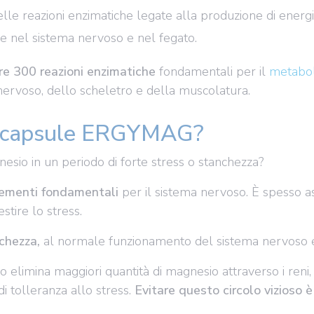
elle reazioni enzimatiche legate alla produzione di energi
are nel sistema nervoso e nel fegato.
re 300 reazioni enzimatiche
fondamentali per il
metabol
ervoso, dello scheletro e della muscolatura.
e capsule ERGYMAG?
nesio in un periodo di forte stress o stanchezza?
lementi fondamentali
per il sistema nervoso. È spesso ass
estire lo stress.
nchezza,
al normale funzionamento del sistema nervoso e
smo elimina maggiori quantità di magnesio attraverso i reni,
i tolleranza allo stress.
Evitare questo circolo vizioso