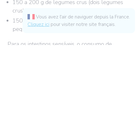
150 a 200 g de legumes crus (dois legumes
crus);
Vous avez l'air de naviguer depuis la France.
150 a 200 g de fruta (2 peças de fruta
Cliquez ici
pour visiter notre site français.
pequenas ou uma grande).
Para os intestinos sensíveis, o consumo de
leguminosas pode ser uma fonte de
inconvenientes (flatulência, dificuldade em digerir).
É aconselhável introduzi-los gradualmente na
alimentação e consumir pequenas quantidades
em cada refeição.
* Agência Nacional para a Saúde e Segurança Alimentar, Ambiental e Ocupacional.
1 Wendy J Dahl all.,
Health Benefits of Fiber Fermentation,
2017
Qual é o produto