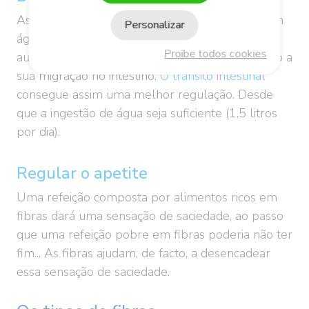
As fibras absorvem 3 a 25 vezes o seu peso em
Personalizar
água. Esta retenção de água aumenta
Proibe todos cookies
automaticamente
o volume das fezes, facilitando a
sua migração no intestino.
O trânsito intestinal
consegue assim uma melhor regulação. Desde
que a ingestão de água seja suficiente (1,5 litros
por dia).
Regular o apetite
Uma refeição composta por alimentos ricos em
fibras dará uma sensação de saciedade, ao passo
que uma refeição pobre em fibras poderia não ter
fim... As fibras ajudam, de facto, a desencadear
essa sensação de saciedade.