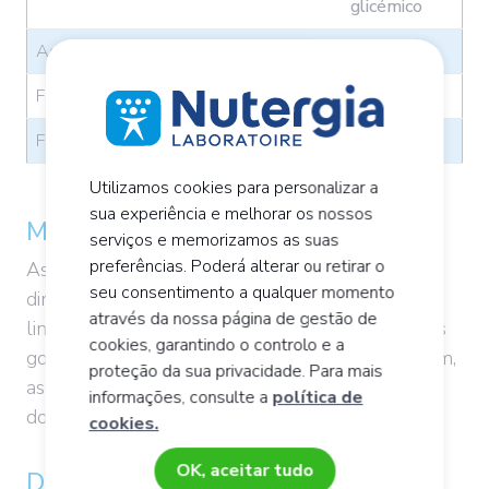
glicémico
Açúcar branco (0 fibras)
100
Figos secos (fibras +)
40
Frutos oleaginosos (fibras +++)
15
Utilizamos cookies para personalizar a
sua experiência e melhorar os nossos
Melhorar a digestão das gorduras
serviços e memorizamos as suas
preferências. Poderá alterar ou retirar o
As fibras alimentares podem contribuir para a
seu consentimento a qualquer momento
diminuição dos níveis de colesterol LDL ao
através da nossa página de gestão de
limitarem a absorção dos nutrientes, incluindo as
cookies, garantindo o controlo e a
gorduras, pelo intestino. As fibras desempenham,
proteção da sua privacidade. Para mais
assim, um papel importante na prevenção das
informações, consulte a
política de
1
doenças cardiovasculares
.
cookies.
OK, aceitar tudo
Dar ritmo ao trânsito intestinal