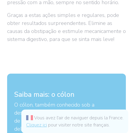
pressão com a mão, sempre no sentido horário.
Graças a estas ações simples e regulares, pode
obter resultados surpreendentes. Elimine as
causas da obstipação e estimule mecanicamente o
sistema digestivo, para que se sinta mais leve!
Saiba mais: o cólon
O cólon, também conhecido sob a
designação de intestino grosso, mede cerca
Vous avez l'air de naviguer depuis la France.
de 1,50 m. Localizado entre o intestino
Cliquez ici
pour visiter notre site français.
delgado e o reto, faz parte do tubo