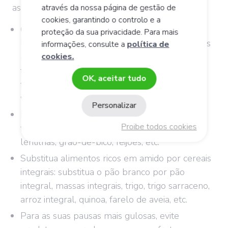
associadas às fermentações pela
microbiota
:
através da nossa página de gestão de
cookies, garantindo o controlo e a
Coma pelo menos 5 porções de frutas e
proteção da sua privacidade. Para mais
legumes por dia, preferindo os vegetais verdes
informações, consulte a
política de
(espinafres, agriões, acelga, etc.) e as frutas
cookies.
frescas, já que estes alimentos são ricos em
OK, aceitar tudo
fibras (por exemplo, 3 vegetais e 2 frutas ou
vice-versa).
Personalizar
Lembre-se de comer mais leguminosas, que
Proibe todos cookies
também são fontes de boas fibras: ervilhas,
lentilhas, grão-de-bico, feijões, etc.
Substitua alimentos ricos em amido por cereais
integrais: substitua o pão branco por pão
integral, massas integrais, trigo, trigo sarraceno,
arroz integral, quinoa, farelo de aveia, etc.
Para as suas pausas mais gulosas, evite