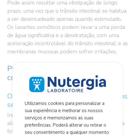
Pode assim resultar uma obstipação de longo
prazo, uma vez que o trânsito intestinal se habitua
a ser desencadeado apenas quando estimulado.
Os laxantes osmóticos podem levar a uma perda
de água significativa e a desidratação, com uma
aceleração incontrolável do trânsito intestinal; e as
membranas mucosas podem sofrer irritações.
Problemas de obstipação: o que
comer?
Os alimentos, "remédios" sem efeitos
secundários!
Utilizamos cookies para personalizar a
sua experiência e melhorar os nossos
Inclua, em especial, alimentos frescos na sua
serviços e memorizamos as suas
alimentação diária. Mas faça isso gradualmente, a
preferências. Poderá alterar ou retirar o
fim de evitar inchaços e dores abdominais
seu consentimento a qualquer momento