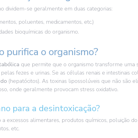
mo dividem-se geralmente em duas categorias:
mentos, poluentes, medicamentos, etc.)
idades bioquímicas do organismo.
o purifica o organismo?
tabólica
que permite que o organismo transforme uma s
elas fezes e urinas. Se as células renais e intestinais c
ado
(hepatócitos). As toxinas lipossolúveis que não são e
poso, onde geralmente provocam stress oxidativo.
no para a desintoxicação?
a excessos alimentares, produtos químicos, poluição do 
os, etc.