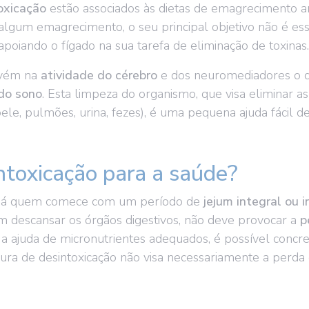
oxicação
estão associados às dietas de emagrecimento a
algum emagrecimento, o seu principal objetivo não é ess
poiando o fígado na sua tarefa de eliminação de toxinas
ervém na
atividade do cérebro
e dos neuromediadores o q
do sono
. Esta limpeza do organismo, que visa eliminar a
pele, pulmões, urina, fezes), é uma pequena ajuda fácil
ntoxicação para a saúde?
á quem comece com um período de
jejum integral ou 
em descansar os órgãos digestivos, não deve provocar a
p
 a ajuda de micronutrientes adequados, é possível concr
cura de desintoxicação não visa necessariamente a per