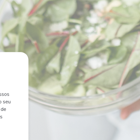
ossos
o seu
 de
is