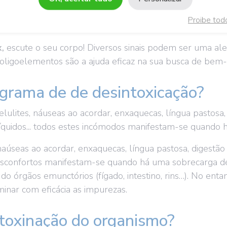
e um tratamento de desintoxicação saúde?
Proibe tod
x,
escute o seu corpo! Diversos sinais podem ser uma ale
e oligoelementos são a ajuda eficaz na sua busca de bem-
grama de de desintoxicação?
elulites, náuseas ao acordar, enxaquecas, língua pastosa
líquidos... todos estes incómodos manifestam-se quando 
naúseas ao acordar, enxaquecas, língua pastosa, digestão d
desconfortos manifestam-se quando há uma sobrecarga de
o órgãos emunctórios (fígado, intestino, rins…). No enta
nar com eficácia as impurezas.
toxinação do organismo?