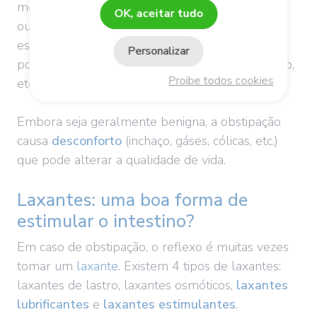
modificado: pouca actividade física, sedentarismo
OK, aceitar tudo
ou mesmo repouso na cama que dificulta o
esvaziamento das fezes, dieta menos variada e
Personalizar
pobre em fibras, más capacidades de mastigação,
Proibe todos cookies
etc.
Embora seja geralmente benigna, a obstipação
causa
desconforto
(inchaço, gáses, cólicas, etc.)
que pode alterar a qualidade de vida.
Laxantes: uma boa forma de
estimular o intestino?
Em caso de obstipação, o reflexo é muitas vezes
tomar um
laxante
.
Existem 4 tipos de laxantes:
laxantes de lastro, laxantes osmóticos,
laxantes
lubrificantes
e
laxantes estimulantes
.