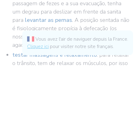
passagem de fezes e a sua evacuação, tenha
um degrau para deslizar em frente da sanita
para
levantar as pernas
. A posição sentada não
é fisiologicamente propícia à defecação (os
nossos antepassados defecavam enquanto se
Vous avez l'air de naviguer depuis la France.
agachavam!)...
Cliquez ici
pour visiter notre site français.
testar massagens e relaxamento
: para relaxar
o trânsito, tem de relaxar os músculos, por isso
relaxe! Tente o
relaxamento
ou certas posturas
de ioga.
massagens circulares
na zona abdominal para
facilitar o trânsito
: siga o caminho do cólon
começando em baixo à direita no apêndice,
depois suba e continue para a esquerda e
depois volte para baixo. Faça isto várias vezes
aplicando uma pressão suave com a mão,