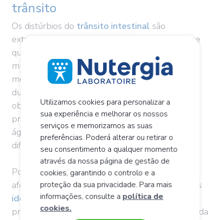
trânsito
Os distúrbios do
trânsito intestinal
são
extremamente comuns. Em particular, pensa-se
que a obstipação afecta até 20% da população
mundial! É muitas vezes definida como tendo
menos de 3 defecações por semana, e/ou fezes
duras e difíceis. De facto, quando se está
Utilizamos cookies para personalizar a
obstipado, o trânsito é retardado, as fezes não
sua experiência e melhorar os nossos
progridem no cólon, que continua a absorver
serviços e memorizamos as suas
água. As fezes tornam-se mais duras e mais
preferências. Poderá alterar ou retirar o
difíceis de evacuar...
seu consentimento a qualquer momento
através da nossa página de gestão de
Por natureza, as
mulheres
são muito mais
cookies, garantindo o controlo e a
afectadas pela obstipação do que os homens. Os
proteção da sua privacidade. Para mais
informações, consulte a
política de
idosos
são também mais propensos a sofrer de
cookies.
problemas de trânsito devido ao seu estilo de vida