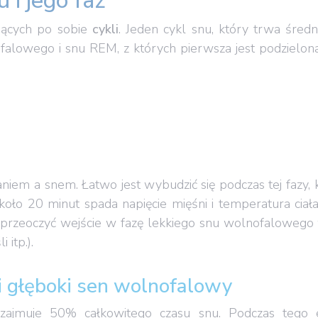
 i jego faz
ujących po sobie
cykli
. Jeden cykl snu, który trwa śred
falowego i snu REM, z których pierwsza jest podzielona
niem a snem. Łatwo jest wybudzić się podczas tej fazy,
koło 20 minut spada napięcie mięśni i temperatura ciała,
st przeoczyć wejście w fazę lekkiego snu wolnofalowe
 itp.).
i głęboki sen wolnofalowy
zajmuje 50% całkowitego czasu snu. Podczas tego e