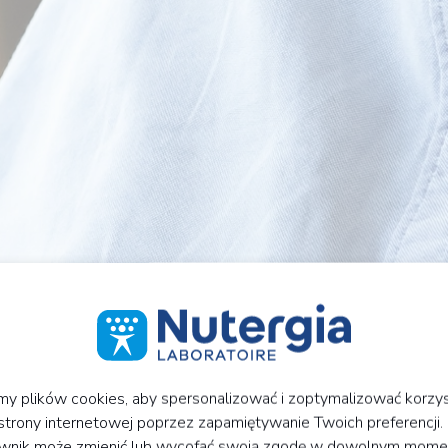
y plików cookies, aby spersonalizować i zoptymalizować korzys
strony internetowej poprzez zapamiętywanie Twoich preferencji.
wnik może zmienić lub wycofać swoją zgodę w dowolnym mome