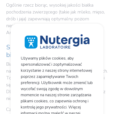
Ogólnie rzecz biorąc, wysokiej jakości białka
pochodzenia zwierzęcego (takie jak mleko, mięso,
drób i jaja) zapewniają optymalny poziom
niezbędnych aminokwasów, w tym leucyny.
Aminokwasy są przecież budulcem białek.
Spożywanie odpowiedniej ilości
białka jest niezbędne!
Używamy plików cookies, aby
Białka, podobnie jak tłuszcze i węglowodany,
spersonalizować i zoptymalizować
korzystanie z naszej strony internetowej
należą do podstawowych składników odżywczych.
poprzez zapamiętywanie Twoich
To właśnie one dostarczają organizmowi energii i
preferencji. Użytkownik może zmienić lub
są niezbędne do prawidłowego funkcjonowania.
wycofać swoją zgodę w dowolnym
Dlatego nie powinno się rezygnować z żadnego z
momencie na naszej stronie zarządzania
nich.
plikami cookies, co zapewnia ochronę i
kontrolę jego prywatności. Więcej
Często białko kojarzy się głównie z mięsem, co
informacji można znaleźć w naszej