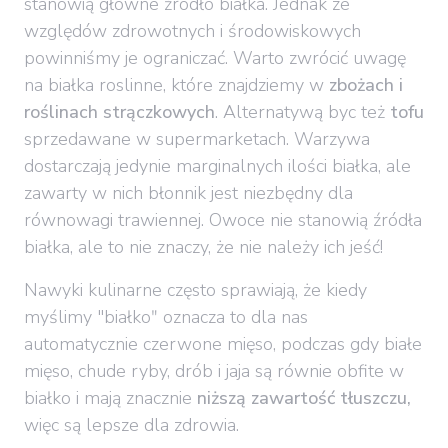
stanowią główne źródło białka. Jednak ze
względów zdrowotnych i środowiskowych
powinniśmy je ograniczać. Warto zwrócić uwagę
na białka roslinne, które znajdziemy w
zbożach i
roślinach strączkowych
. Alternatywą byc też
tofu
sprzedawane w supermarketach. Warzywa
dostarczają jedynie marginalnych ilości białka, ale
zawarty w nich błonnik jest niezbędny dla
równowagi trawiennej. Owoce nie stanowią źródła
białka, ale to nie znaczy, że nie należy ich jeść!
Nawyki kulinarne często sprawiają, że kiedy
myślimy "białkoʺ oznacza to dla nas
automatycznie czerwone mięso, podczas gdy białe
mięso, chude ryby, drób i jaja są równie obfite w
białko i mają znacznie
niższą zawartość tłuszczu,
więc są lepsze dla zdrowia.