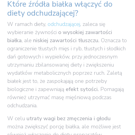
Które źródła białka włączyć do
diety odchudzającej?
W ramach diety,
odchudzającej
, zaleca się
wybieranie żywności
o wysokiej zawartości
białka
, ale
niskiej zawartości tłuszczu.
Oznacza to
ograniczenie tłustych mięs i ryb, tłustych i słodkich
dań gotowych i wypieków, przy jednoczesnym
utrzymaniu zbilansowanej diety i zwiększeniu
wydatków metabolicznych poprzez ruch. Zaletą
białek jest to, że zaspokajają one potrzeby
biologiczne i zapewniają
efekt sytości.
Pomagają
również utrzymać masę mięśniową podczas
odchudzania.
W celu
utraty wagi bez zmęczenia i głodu
można zwiększyć porcję białka, ale możliwe jest
również włączenie do diety preparatów