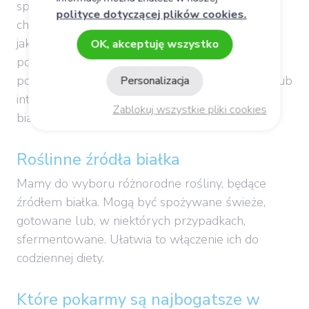
sprawia, że niektórzy ograniczają jego ilość – np.
polityce dotyczącej plików cookies.
chcąc zadbać o serce, schudnąć albo nie wiedzą
jak je zastąpić przy diecie wegetariańskiej. Takie
OK, akceptuję wszystko
podejście może przynieść więcej szkody niż
pożytku – zwłaszcza u osób starszych, chorych lub
Personalizacja
intensywnie trenujących, które potrzebują więcej
Zablokuj wszystkie pliki cookies
białka, by utrzymać siły i dobrą formę.
Roślinne źródła białka
Mamy do wyboru różnorodne rośliny, będące
źródłem białka. Mogą być spożywane świeże,
gotowane lub, w niektórych przypadkach,
sfermentowane. Ułatwia to włączenie ich do
codziennej diety.
Które pokarmy są najbogatsze w