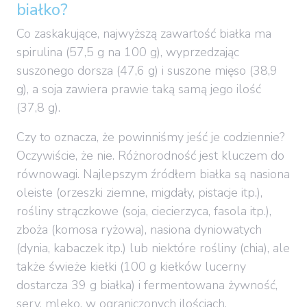
białko?
Co zaskakujące, najwyższą zawartość białka ma
spirulina (57,5 g na 100 g), wyprzedzając
suszonego dorsza (47,6 g) i suszone mięso (38,9
g), a soja zawiera prawie taką samą jego ilość
(37,8 g).
Czy to oznacza, że powinniśmy jeść je codziennie?
Oczywiście, że nie. Różnorodność jest kluczem do
równowagi. Najlepszym źródłem białka są nasiona
oleiste (orzeszki ziemne, migdały, pistacje itp.),
rośliny strączkowe (soja, ciecierzyca, fasola itp.),
zboża (komosa ryżowa), nasiona dyniowatych
(dynia, kabaczek itp.) lub niektóre rośliny (chia), ale
także świeże kiełki (100 g kiełków lucerny
dostarcza 39 g białka) i fermentowana żywność,
sery, mleko, w ograniczonych ilościach.