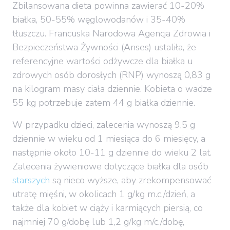
Zbilansowana dieta powinna zawierać 10-20%
białka, 50-55% węglowodanów i 35-40%
tłuszczu. Francuska Narodowa Agencja Zdrowia i
Bezpieczeństwa Żywności (Anses) ustaliła, że
referencyjne wartości odżywcze dla białka u
zdrowych osób dorosłych (RNP) wynoszą 0,83 g
na kilogram masy ciała dziennie. Kobieta o wadze
55 kg potrzebuje zatem 44 g białka dziennie.
W przypadku dzieci, zalecenia wynoszą 9,5 g
dziennie w wieku od 1 miesiąca do 6 miesięcy, a
następnie około 10-11 g dziennie do wieku 2 lat.
Zalecenia żywieniowe dotyczące białka dla osób
starszych
są nieco wyższe, aby zrekompensować
utratę mięśni, w okolicach 1 g/kg m.c./dzień, a
także dla kobiet w ciąży i karmiących piersią, co
najmniej 70 g/dobę lub 1,2 g/kg m/c./dobę,