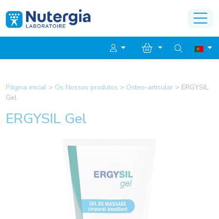
Página inicial
>
Os Nossos produtos
>
Osteo-articular
>
ERGYSIL
Gel
ERGYSIL Gel