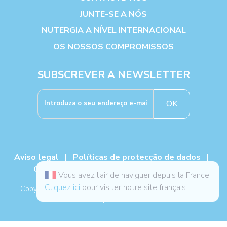
JUNTE-SE A NÓS
NUTERGIA A NÍVEL INTERNACIONAL
OS NOSSOS COMPROMISSOS
SUBSCREVER A NEWSLETTER
OK
Aviso legal
|
Políticas de protecção de dados
|
Cookies
|
TCG
|
Livro de reclamações
Vous avez l'air de naviguer depuis la France.
Cliquez ici
pour visiter notre site français.
Copyright NUTERGIA 2026, todos os direitos reservados. -
Mapa do site