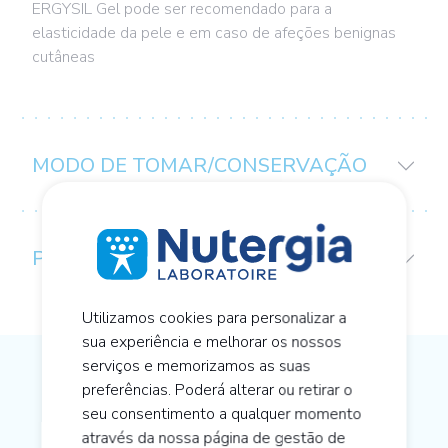
ERGYSIL Gel pode ser recomendado para a
elasticidade da pele e em caso de afeções benignas
cutâneas
MODO DE TOMAR/CONSERVAÇÃO
PRECAUÇÕES DE UTILIZAÇÃO
Utilizamos cookies para personalizar a
sua experiência e melhorar os nossos
serviços e memorizamos as suas
preferências. Poderá alterar ou retirar o
OS NOSSOS CONSELHOS SOBRE
seu consentimento a qualquer momento
NUTRIÇÃO CELULAR ACTIVA
através da nossa página de gestão de