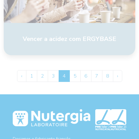
Vencer a acidez com ERGYBASE
‹
1
2
3
4
5
6
7
8
›
Designer e fabricante francês