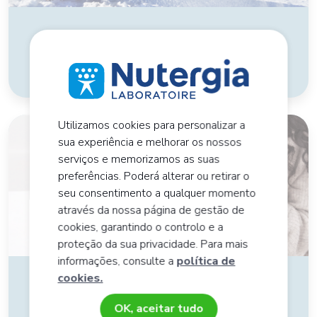
As nossas soluções para melhorar o
conforto articular
Utilizamos cookies para personalizar a
sua experiência e melhorar os nossos
serviços e memorizamos as suas
preferências. Poderá alterar ou retirar o
seu consentimento a qualquer momento
através da nossa página de gestão de
cookies, garantindo o controlo e a
proteção da sua privacidade. Para mais
informações, consulte a
política de
cookies.
Depois das festas, chega a hora de
desintoxicar
OK, aceitar tudo