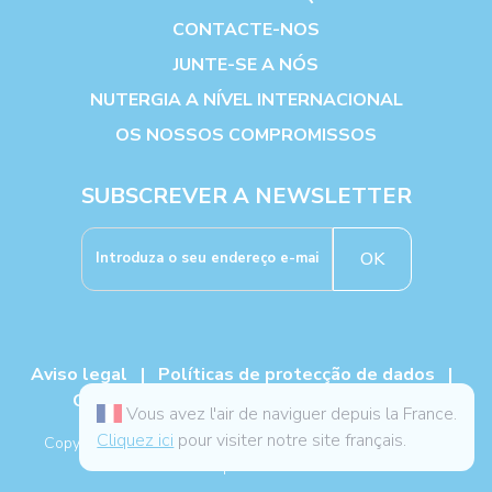
CONTACTE-NOS
JUNTE-SE A NÓS
NUTERGIA A NÍVEL INTERNACIONAL
OS NOSSOS COMPROMISSOS
SUBSCREVER A NEWSLETTER
OK
Aviso legal
|
Políticas de protecção de dados
|
Cookies
|
TCG
|
Livro de reclamações
Vous avez l'air de naviguer depuis la France.
Cliquez ici
pour visiter notre site français.
Copyright NUTERGIA 2026, todos os direitos reservados. -
Mapa do site