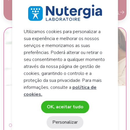
Leia mais
Utilizamos cookies para personalizar a
sua experiência e melhorar os nossos
serviços e memorizamos as suas
preferências. Poderá alterar ou retirar o
seu consentimento a qualquer momento
através da nossa página de gestão de
cookies, garantindo o controlo e a
proteção da sua privacidade. Para mais
informações, consulte a
política de
Que suplemento alimentar
cookies.
devo tomar se estiver a
OK, aceitar tudo
amamentar?
Personalizar
Os nossos conselhos nutricionais para uma melhor