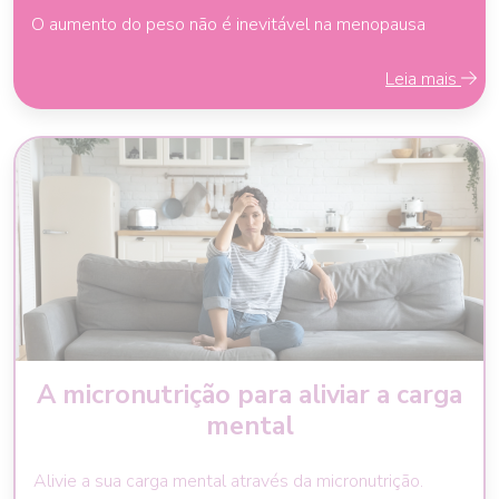
O aumento do peso não é inevitável na menopausa
Leia mais
A micronutrição para aliviar a carga
mental
Alivie a sua carga mental através da micronutrição.